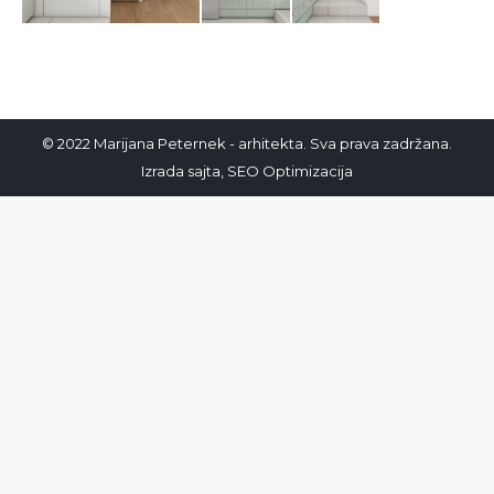
© 2022 Marijana Peternek - arhitekta. Sva prava zadržana.
Izrada sajta
,
SEO Optimizacija